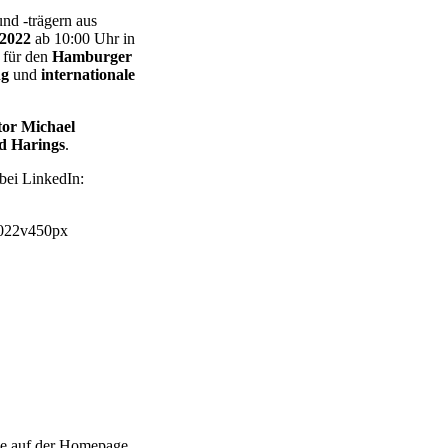
nd -trägern aus
 2022
ab 10:00 Uhr in
für den
Hamburger
ng
und
internationale
tor Michael
d Harings
.
bei LinkedIn:
ie auf der Homepage