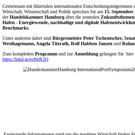
G
emeinsam mit führenden internationalen Entscheidungsträgerinnen u
Wirtschaft, Wissenschaft und Politik sprechen Sie am
15. September
der
Handelskammer Hamburg
über die zentralen
Zukunftsthemen
Hafen
-
Energiewende, nachhaltige und digitale Hafenentwicklu
Benchmarks
.
Unter anderem dabei sind
Bürgermeister Peter Tschentscher, Sena
Westhagemann, Angela Titzrath, Rolf Habben Jansen
und
Rolan
Zum kompletten
Programm
und zur
Anmeldung
gelangen Sie hier 
https://lnkd.in/eef6rR2Q
Ergänzende Informationen rund um die maritime Wirstchaft finden S