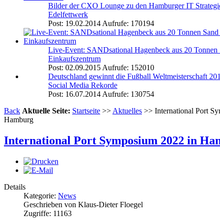
Bilder der CXO Lounge zu den Hamburger IT Strategi
Edelfettwerk
Post: 19.02.2014
Aufrufe: 170194
Live-Event: SANDsational Hagenbeck aus 20 Tonnen
Einkaufszentrum
Post: 02.09.2015
Aufrufe: 152010
Deutschland gewinnt die Fußball Weltmeisterschaft 2
Social Media Rekorde
Post: 16.07.2014
Aufrufe: 130754
Back
Aktuelle Seite:
Startseite
>>
Aktuelles
>> International Port S
Hamburg
International Port Symposium 2022 in H
Details
Kategorie:
News
Geschrieben von Klaus-Dieter Floegel
Zugriffe: 11163