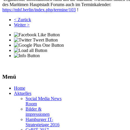
des Maritimen Hauptstadt Forums auch im Terminkalender:
https://mhf.berlin/index.php/termine/103
!
< Zurück
Weiter >
Menü
Home
Aktuelles
Social Media News
Room
Bilder &
impressionen
Hamburger IT-
Strategietage 2016
CeBIT 2017