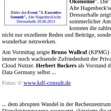
Ökonomie
". Die
Alte Hagenbeck's
Bilder de
s Event "3. Executive
Dressurhalle zeigt
Summit",
Alte Hagenbeck'sche
sommerlicher Atm
Dressurhalle 20.06.2013
konnten die zahlr
nicht nur exzellente Reden und Beiträge, sond
wunderbar netzwerken.
Am Vormittag zeigte
Bruno Wallraf
(KPMG) d
immer noch wachsende Zufriedenheit der Priva
Cloud Nutzer.
Herbert Bockers
als Vorstand 
Data Germany selbst ...
Fotos: ©
www.kdf-consult.de
... dem abrupten Wandel in der Rechenzentrum
Diensleistungsszene ausgesetzt, skizzierte die s